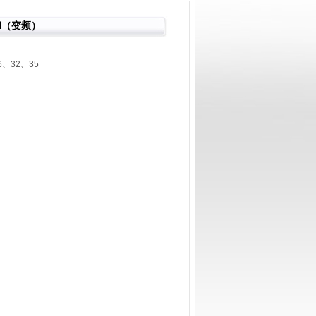
Ⅱ（变频）
、32、35