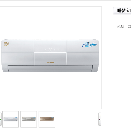
睡梦宝
机型：26